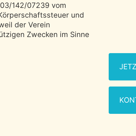
203/142/07239 vom
 Körperschaftssteuer und
eil der Verein
nützigen Zwecken im Sinne
JET
KON