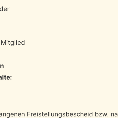
nder
 Mitglied
en
lte:
gangenen Freistellungsbescheid bzw. n