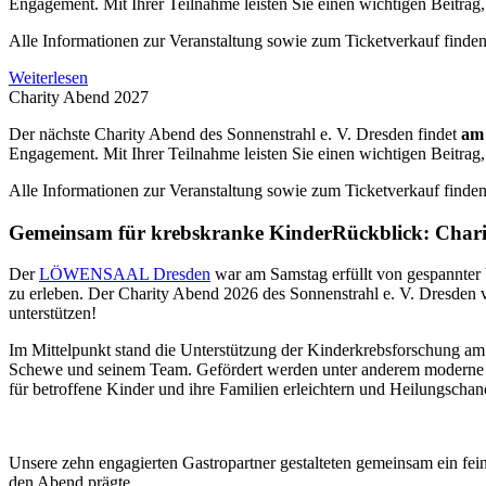
Engagement. Mit Ihrer Teilnahme leisten Sie einen wichtigen Beitra
Alle Informationen zur Veranstaltung sowie zum Ticketverkauf finden 
Weiterlesen
Charity Abend 2027
Der nächste Charity Abend des Sonnenstrahl e. V. Dresden findet
am 
Engagement. Mit Ihrer Teilnahme leisten Sie einen wichtigen Beitra
Alle Informationen zur Veranstaltung sowie zum Ticketverkauf finden S
Gemeinsam für krebskranke Kinder
Rückblick: Char
Der
LÖWENSAAL Dresden
war am Samstag erfüllt von gespannter
zu erleben. Der Charity Abend 2026 des Sonnenstrahl e. V. Dresden v
unterstützen!
Im Mittelpunkt stand die Unterstützung der Kinderkrebsforschung a
Schewe und seinem Team. Gefördert werden unter anderem moderne Imm
für betroffene Kinder und ihre Familien erleichtern und Heilungschan
Unsere zehn engagierten Gastropartner gestalteten gemeinsam ein fei
den Abend prägte.