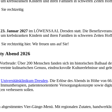
g, um krebskranken Kindern und ihren Familien in schweren Zeiten Hof
Sie rechtzeitig
23. Januar 2027
im LÖWENSAAL Dresden statt. Die Benefizveranstalt
g, um krebskranken Kindern und ihren Familien in schweren Zeiten Hof
ie rechtzeitig hier. Wir freuen uns auf Sie!
ity Abend 2026
 Vorfreude: Über 200 Menschen fanden sich im historischen Ballsaa
ereinte kulinarischen Genuss, eindrucksvolle Kulturerlebnisse und gele
m
Universitätsklinikum Dresden
. Die Erlöse des Abends in Höhe von 66.
untherapien, patientenorientierte Versorgungskonzepte sowie digital
cen verbessern sollen.
n abgestimmtes Vier-Gänge-Menü. Mit regionalen Zutaten, handwerkliche