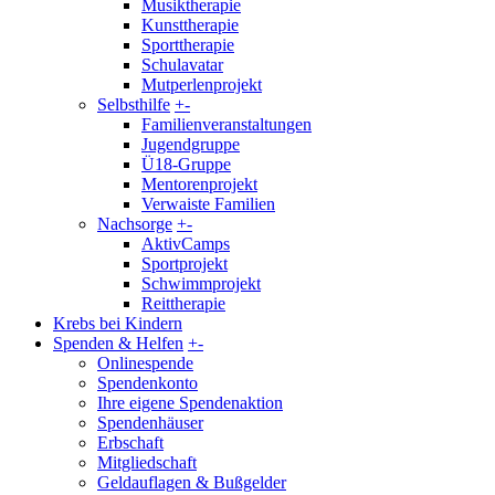
Musiktherapie
Kunsttherapie
Sporttherapie
Schulavatar
Mutperlenprojekt
Selbsthilfe
+
-
Familienveranstaltungen
Jugendgruppe
Ü18-Gruppe
Mentorenprojekt
Verwaiste Familien
Nachsorge
+
-
AktivCamps
Sportprojekt
Schwimmprojekt
Reittherapie
Krebs bei Kindern
Spenden & Helfen
+
-
Onlinespende
Spendenkonto
Ihre eigene Spendenaktion
Spendenhäuser
Erbschaft
Mitgliedschaft
Geldauflagen & Bußgelder