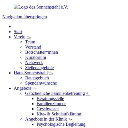
Navigation überspringen
Start
Verein
+
-
Team
Vorstand
Botschafter*innen
Kuratorium
Netzwerk
Stellenangebote
Haus Sonnenstrahl
+
-
Bautagebuch
Spendenwünsche
Angebote
+
-
Ganzheitliche Familienbetreuung
+
-
Beratungsstelle
Familienzimmer
Geschwister
Kita- & Schulaufklärung
Angebote in der Klinik
+
-
Psychologische Begleitung