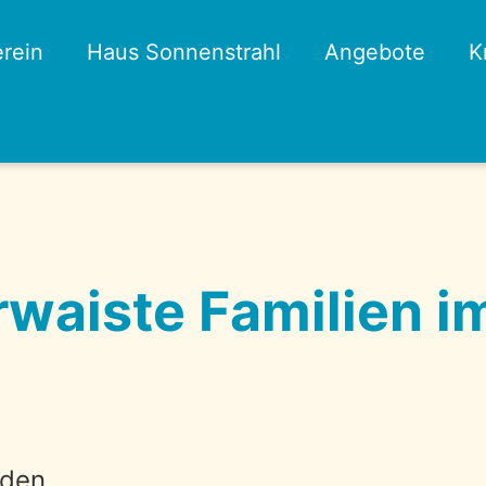
rein
Haus Sonnenstrahl
Angebote
K
rwaiste Familien i
sden