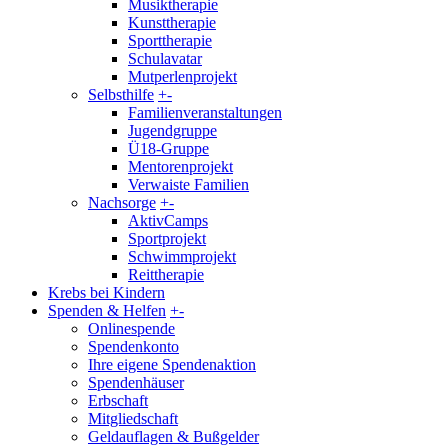
Musiktherapie
Kunsttherapie
Sporttherapie
Schulavatar
Mutperlenprojekt
Selbsthilfe
+
-
Familienveranstaltungen
Jugendgruppe
Ü18-Gruppe
Mentorenprojekt
Verwaiste Familien
Nachsorge
+
-
AktivCamps
Sportprojekt
Schwimmprojekt
Reittherapie
Krebs bei Kindern
Spenden & Helfen
+
-
Onlinespende
Spendenkonto
Ihre eigene Spendenaktion
Spendenhäuser
Erbschaft
Mitgliedschaft
Geldauflagen & Bußgelder