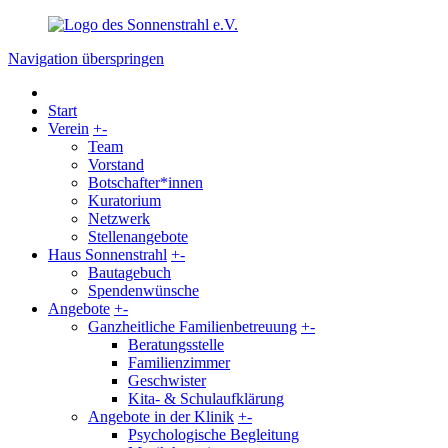
Navigation überspringen
Start
Verein
+
-
Team
Vorstand
Botschafter*innen
Kuratorium
Netzwerk
Stellenangebote
Haus Sonnenstrahl
+
-
Bautagebuch
Spendenwünsche
Angebote
+
-
Ganzheitliche Familienbetreuung
+
-
Beratungsstelle
Familienzimmer
Geschwister
Kita- & Schulaufklärung
Angebote in der Klinik
+
-
Psychologische Begleitung