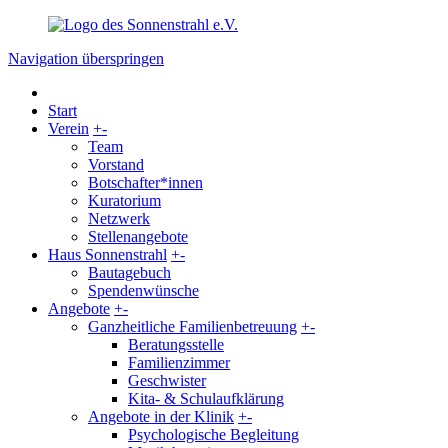
Navigation überspringen
Start
Verein
+
-
Team
Vorstand
Botschafter*innen
Kuratorium
Netzwerk
Stellenangebote
Haus Sonnenstrahl
+
-
Bautagebuch
Spendenwünsche
Angebote
+
-
Ganzheitliche Familienbetreuung
+
-
Beratungsstelle
Familienzimmer
Geschwister
Kita- & Schulaufklärung
Angebote in der Klinik
+
-
Psychologische Begleitung