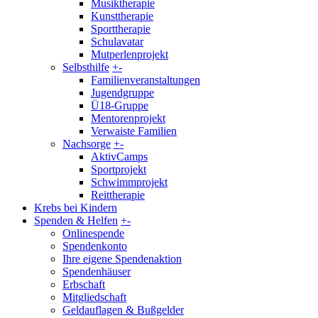
Musiktherapie
Kunsttherapie
Sporttherapie
Schulavatar
Mutperlenprojekt
Selbsthilfe
+
-
Familienveranstaltungen
Jugendgruppe
Ü18-Gruppe
Mentorenprojekt
Verwaiste Familien
Nachsorge
+
-
AktivCamps
Sportprojekt
Schwimmprojekt
Reittherapie
Krebs bei Kindern
Spenden & Helfen
+
-
Onlinespende
Spendenkonto
Ihre eigene Spendenaktion
Spendenhäuser
Erbschaft
Mitgliedschaft
Geldauflagen & Bußgelder